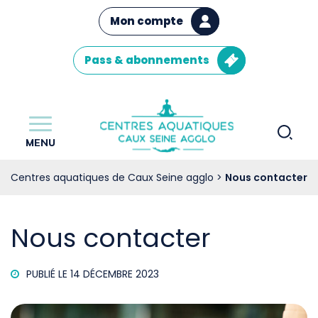
Gestion des traceurs
Mon compte
Pass & abonnements
Al
Centres
MENU
à
aquatiques
de
la
Centres aquatiques de Caux Seine agglo
>
Nous contacter
Caux
re
Seine
agglo
Nous contacter
PUBLIÉ LE 14 DÉCEMBRE 2023